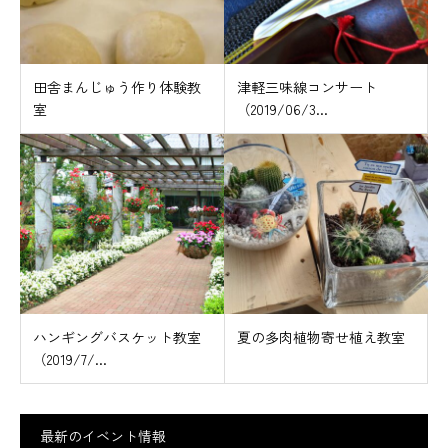
田舎まんじゅう作り体験教
津軽三味線コンサート
室
（2019/06/3...
ハンギングバスケット教室
夏の多肉植物寄せ植え教室
（2019/7/...
最新のイベント情報