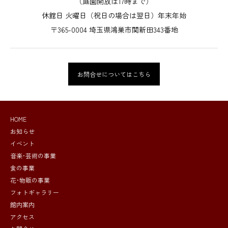
（庭園開放は17時まで）
休館日 火曜日（祝日の場合は翌日）年末年始
〒365-0004 埼玉県鴻巣市関新田343番地
お問合せについてはこちら
HOME
お知らせ
イベント
音楽･芸術の事業
食の事業
花･物販の事業
フォトギャラリー
館内案内
アクセス