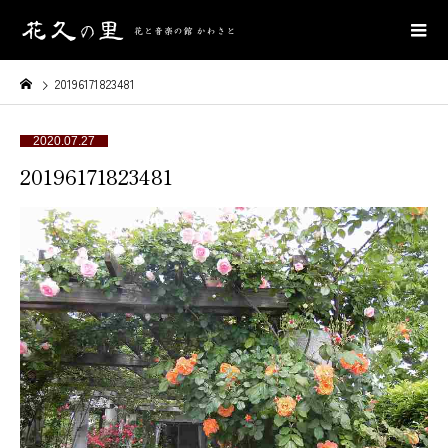
20196171823481
2020.07.27
20196171823481