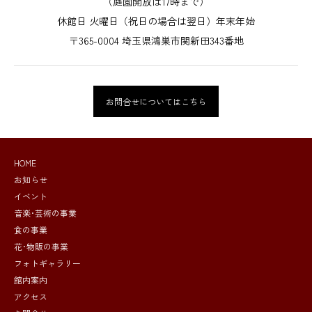
（庭園開放は17時まで）
休館日 火曜日（祝日の場合は翌日）年末年始
〒365-0004 埼玉県鴻巣市関新田343番地
お問合せについてはこちら
HOME
お知らせ
イベント
音楽･芸術の事業
食の事業
花･物販の事業
フォトギャラリー
館内案内
アクセス