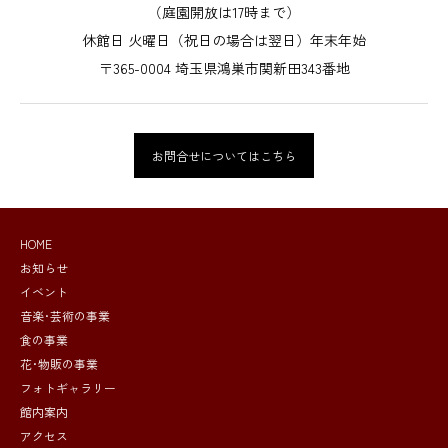
（庭園開放は17時まで）
休館日 火曜日（祝日の場合は翌日）年末年始
〒365-0004 埼玉県鴻巣市関新田343番地
お問合せについてはこちら
HOME
お知らせ
イベント
音楽･芸術の事業
食の事業
花･物販の事業
フォトギャラリー
館内案内
アクセス