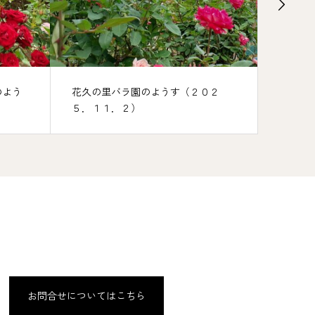
のよう
花久の里バラ園のようす（２０２
花久の
５．１１．２）
５，５
お問合せについてはこちら