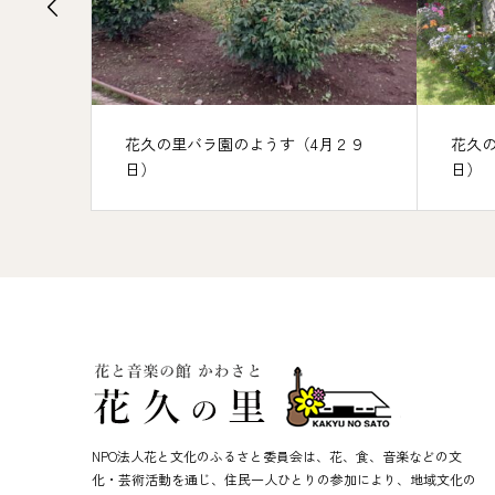
０２５
花久の里バラ園のようす（4月２９
花久
日）
日）
NPO法人花と文化のふるさと委員会は、花、食、音楽などの文
化・芸術活動を通じ、住民一人ひとりの参加により、地域文化の