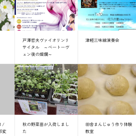
戸澤哲夫ヴァイオリンリ
津軽三味線演奏会
サイタル ～ベートーヴ
ェン後の燦爛～
１/
秋の野菜苗が入荷しまし
田舎まんじゅう作り体験
部変
た
教室