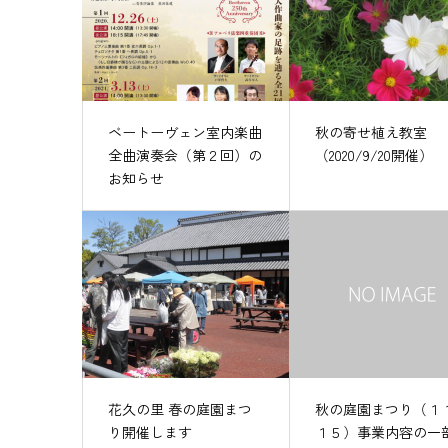
ベートーヴェン室内楽曲
秋の寄せ植え教室
全曲演奏会（第２回）の
（2020/9/20開催）
お知らせ
花久の里 春の庭園まつ
秋の庭園まつり（１
り開催します
１５）事業内容の一