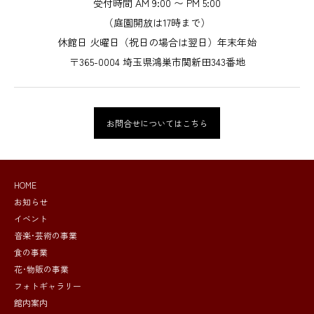
受付時間 AM 9:00 〜 PM 5:00
（庭園開放は17時まで）
休館日 火曜日（祝日の場合は翌日）年末年始
〒365-0004 埼玉県鴻巣市関新田343番地
お問合せについてはこちら
HOME
お知らせ
イベント
音楽･芸術の事業
食の事業
花･物販の事業
フォトギャラリー
館内案内