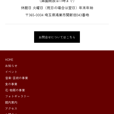
（庭園開放は17時まで）
休館日 火曜日（祝日の場合は翌日）年末年始
〒365-0004 埼玉県鴻巣市関新田343番地
お問合せについてはこちら
HOME
お知らせ
イベント
音楽･芸術の事業
食の事業
花･物販の事業
フォトギャラリー
館内案内
アクセス