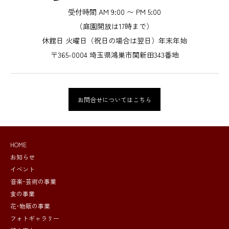
受付時間 AM 9:00 〜 PM 5:00
（庭園開放は17時まで）
休館日 火曜日（祝日の場合は翌日）年末年始
〒365-0004 埼玉県鴻巣市関新田343番地
お問合せについてはこちら
HOME
お知らせ
イベント
音楽･芸術の事業
食の事業
花･物販の事業
フォトギャラリー