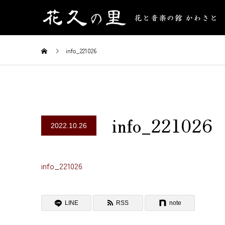
info_221026
info_221026
2022.10.26
info_221026
LINE
RSS
note