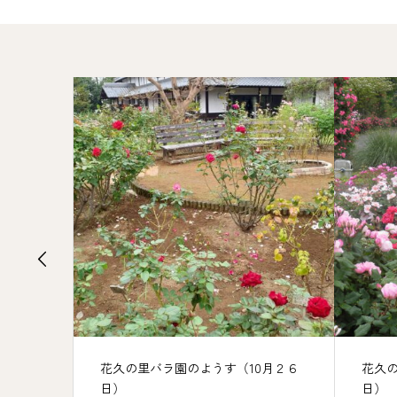
０月１
花久の里バラ園のようす（10月２６
花久
日）
日）