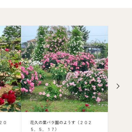
２０
花久の里バラ園のようす（２０２
花久の
５．５．１７）
（2025.1