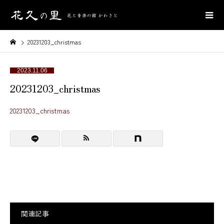
20231203_christmas
2023.11.06
20231203_christmas
20231203_christmas
関連記事