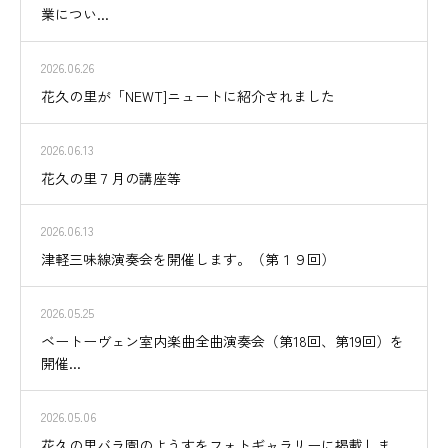
業につい...
2026.06.26
花久の里が「NEWT]ニュートに紹介されました
2026.06.13
花久の里７月の講座等
2026.06.13
津軽三味線演奏会を開催します。（第１９回）
2026.05.25
ベートーヴェン室内楽曲全曲演奏会（第18回、第19回）を
開催...
2026.05.06
花久の里バラ園のようすをフォトギャラリーに掲載しま