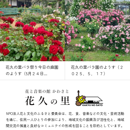
花久の里バラ祭り今日の庭園
花久の里バラ園のようす（２
のようす（5月２４日...
０２５．５．１７）
NPO法人花と文化のふるさと委員会は、花、食、音楽などの文化・芸術活動
を通じ、住民一人ひとりの参加により、地域文化の振興及び活性化と、地域
間交流の推進と良好なコミュニテイの形成を図ることを目的としています。