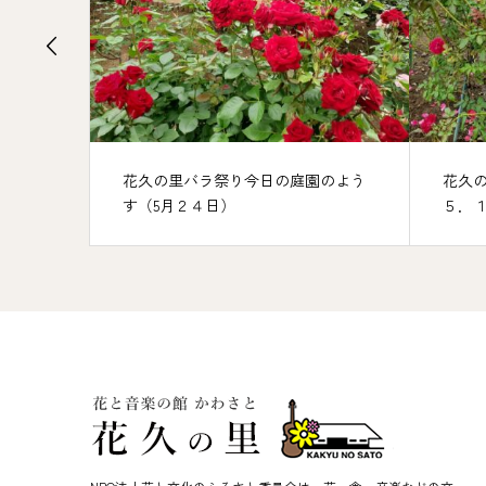
花久の里バラ祭り今日の庭園のよう
花久の里秋バラのよう
す（5月２４日）
５．１０．２５）