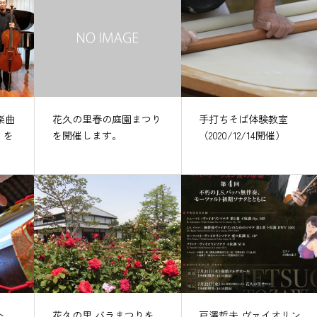
楽曲
花久の里春の庭園まつり
手打ちそば体験教室
）を
を開催します。
（2020/12/14開催）
ト
花久の里 バラまつりを
戸澤哲夫 ヴァイオリン