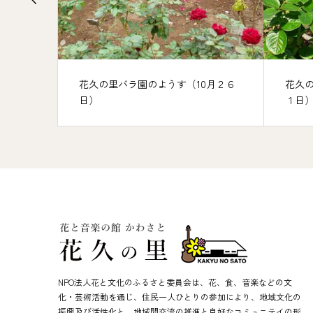
ようす（10月２６
花久の里バラ園のようす（１０月３
１日）
NPO法人花と文化のふるさと委員会は、花、食、音楽などの文
化・芸術活動を通じ、住民一人ひとりの参加により、地域文化の
振興及び活性化と、地域間交流の推進と良好なコミュニテイの形