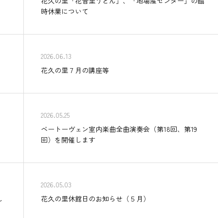
花久の里「花音里うどん」、「地場産センター」の臨
時休業について
2026.06.13
花久の里７月の講座等
2026.05.25
ベートーヴェン室内楽曲全曲演奏会（第18回、第19
回）を開催します
2026.05.03
し
花久の里休館日のお知らせ（５月）