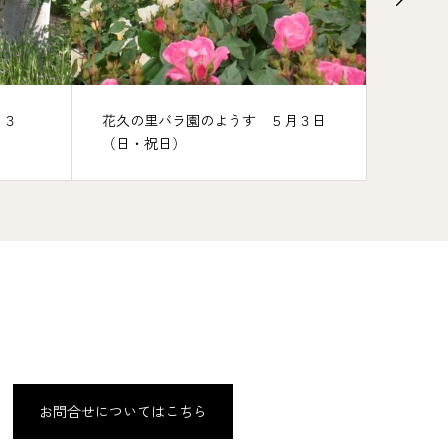
ようす ５月３日
花久の里バラ園のようす（4月２９
日）
お問合せについてはこちら