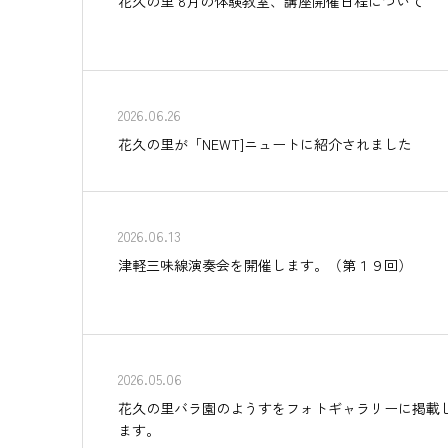
花久の里 8月の体験教室、講座開催日程について
2026.06.26
花久の里が「NEWT]ニュートに紹介されました
2026.06.13
津軽三味線演奏会を開催します。（第１９回）
2026.05.06
花久の里バラ園のようすをフォトギャラリーに掲載
ます。