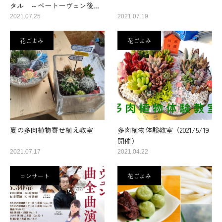
タル ～ベートーヴェン後...
2021.07.25
2021.07.19
花ごよみ
花ごよみ
夏の多肉植物寄せ植え教室
多肉植物体験教室（2021/5/19
開催）
2021.07.17
2021.04.22
コンサート
花ごよみ