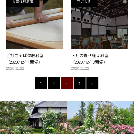
食育体験教室
花ごよみ
手打ちそば体験教室
正月の寄せ植え教室
（2020/12/14開催）
（2020/12/13開催）
2020.11.22
2020.11.22
1
2
3
4
5