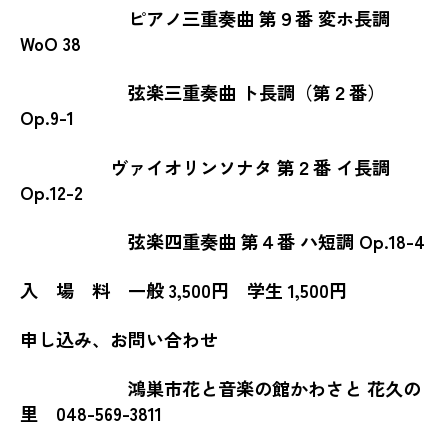
ピアノ三重奏曲 第９番 変ホ長調
WoO 38
弦楽三重奏曲 ト長調（第２番）
Op.9-1
ヴァイオリンソナタ 第２番 イ長調
Op.12-2
弦楽四重奏曲 第４番 ハ短調 Op.18-4
入 場 料 一般 3,500円 学生 1,500円
申し込み、お問い合わせ
鴻巣市花と音楽の館かわさと 花久の
里 048-569-3811