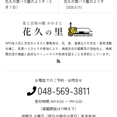
花久の里バラ園のようす（５
花久の里バラ園のようす
月７日）
（2025.5.11)
NPO法人花と文化のふるさと委員会は、花、食、音楽などの文化・芸術活動
を通じ、住民一人ひとりの参加により、地域文化の振興及び活性化と、地域
間交流の推進と良好なコミュニテイの形成を図ることを目的としています。
お電話でのご予約・お問合せ
048-569-3811
受付時間 AM 9:00 〜 PM 5:00
（庭園開放は17時まで）
休館日 火曜日（祝日の場合は翌日）年末年始